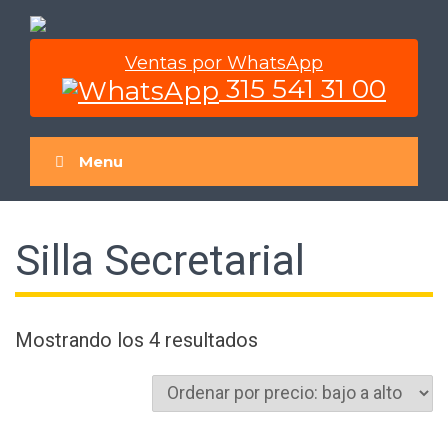
Skip
to
content
Ventas por WhatsApp
315 541 31 00
Menu
Silla Secretarial
Ordenado
Mostrando los 4 resultados
por
precio:
bajo