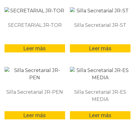
a
alto
SECRETARIAL JR-TOR
Silla Secretarial JR-ST
Leer más
Leer más
Silla Secretarial JR-PEN
Silla Secretarial JR-ES
MEDIA
Leer más
Leer más