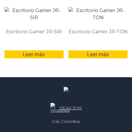
a
alto
Escritorio Gamer JR-SIR
Escritorio Gamer JR-TON
Leer más
Leer más
315 541 31 00
Cali, Colombia