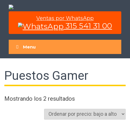
Skip
to
content
Ventas por WhatsApp
315 541 31 00
Menu
Puestos Gamer
Ordenado
Mostrando los 2 resultados
por
precio:
bajo