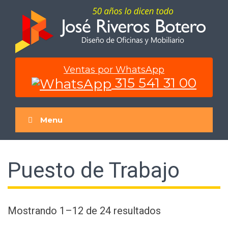
Skip
to
content
Ventas por WhatsApp
315 541 31 00
Menu
Puesto de Trabajo
Ordenado
Mostrando 1–12 de 24 resultados
por