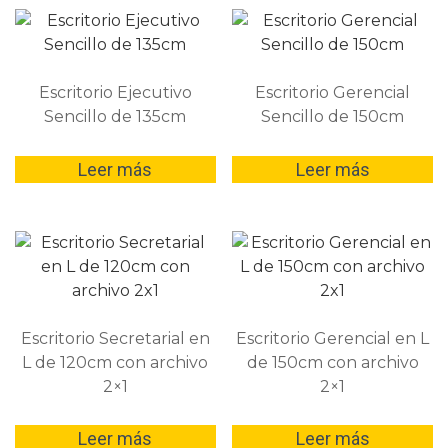
Escritorio Ejecutivo
Escritorio Gerencial
Sencillo de 135cm
Sencillo de 150cm
Leer más
Leer más
Escritorio Secretarial en
Escritorio Gerencial en L
L de 120cm con archivo
de 150cm con archivo
2×1
2×1
Leer más
Leer más