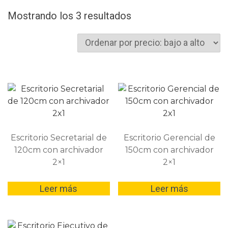
Ordenado
Mostrando los 3 resultados
por
precio:
bajo
a
alto
Escritorio Secretarial de
Escritorio Gerencial de
120cm con archivador
150cm con archivador
2×1
2×1
Leer más
Leer más